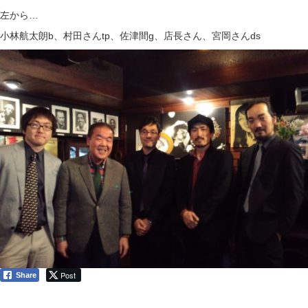
左から…
小林航太朗b、村田さんtp、佐津間g、店長さん、宮岡さんds
Post
Share