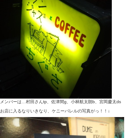
メンバーは…村田さんtp、佐津間g、小林航太朗b、宮岡慶太ds
お店に入るなりいきなり、ケニーバレルの写真がっ！！↓