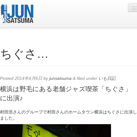
Profile
ちぐさ…
Live Schedule
Discography
Diary
Posted
2014年4月6日
by
junsatsuma
&
filed under
いも日記
.
Photo
横浜は野毛にある老舗ジャズ喫茶「ちぐさ」
に出演♪
Contact
YouTube
村田浩さんのグループで村田さんのホームタウン横浜はちぐさに出演し
ました。
Online Lesson