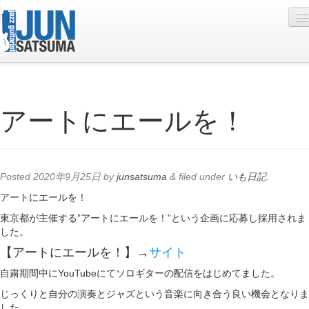
Profile
アートにエールを！
Live Schedule
Discography
Diary
Posted
2020年9月25日
by
junsatsuma
&
filed under
いも日記
.
Photo
アートにエールを！
東京都が主催する”アートにエールを！”という企画に応募し採用されま
Contact
した。
YouTube
【アートにエールを！】→
サイト
自粛期間中にYouTubeにてソロギターの配信をはじめてました。
Online Lesson
じっくりと自分の演奏とジャズという音楽に向き合う良い機会となりま
した。