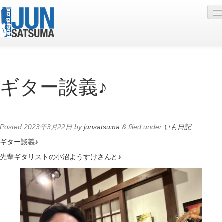
Profile
ギター談義♪
Live Schedule
Discography
Diary
Posted
2023年3月22日
by
junsatsuma
&
filed under
いも日記
.
Photo
ギター談義♪
先輩ギタリストの小沼ようすけさんと♪
Contact
YouTube
Online Lesson