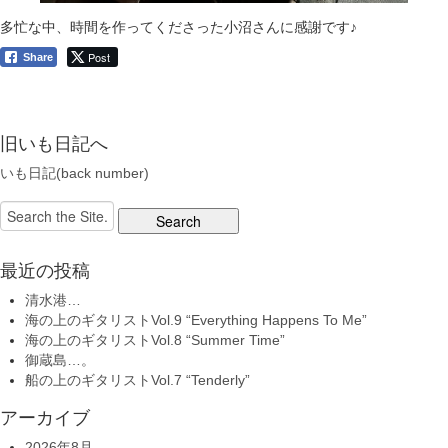
多忙な中、時間を作ってくださった小沼さんに感謝です♪
Post
Share
旧いも日記へ
いも日記(back number)
Search
for:
最近の投稿
清水港…
海の上のギタリストVol.9 “Everything Happens To Me”
海の上のギタリストVol.8 “Summer Time”
御蔵島…。
船の上のギタリストVol.7 “Tenderly”
アーカイブ
2026年8月