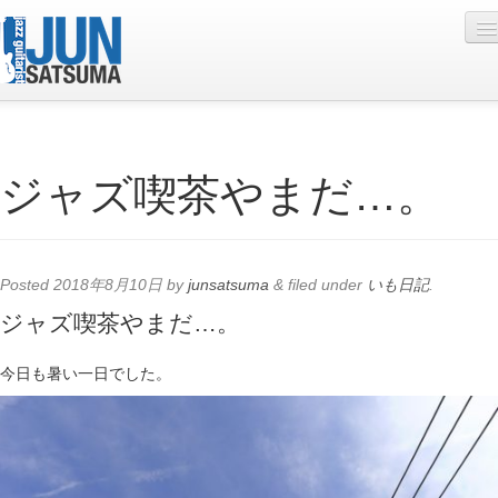
Profile
ジャズ喫茶やまだ…。
Live Schedule
Discography
Diary
Posted
2018年8月10日
by
junsatsuma
&
filed under
いも日記
.
Photo
ジャズ喫茶やまだ…。
Contact
今日も暑い一日でした。
YouTube
Online Lesson