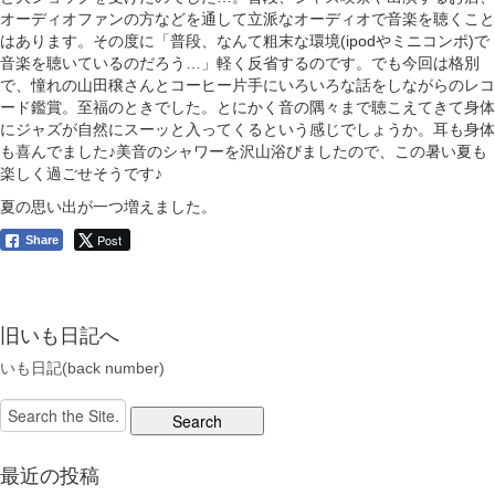
オーディオファンの方などを通して立派なオーディオで音楽を聴くこと
はあります。その度に「普段、なんて粗末な環境(ipodやミニコンポ)で
音楽を聴いているのだろう…」軽く反省するのです。でも今回は格別
で、憧れの山田穣さんとコーヒー片手にいろいろな話をしながらのレコ
ード鑑賞。至福のときでした。とにかく音の隅々まで聴こえてきて身体
にジャズが自然にスーッと入ってくるという感じでしょうか。耳も身体
も喜んでました♪美音のシャワーを沢山浴びましたので、この暑い夏も
楽しく過ごせそうです♪
夏の思い出が一つ増えました。
Post
Share
旧いも日記へ
いも日記(back number)
Search
for:
最近の投稿