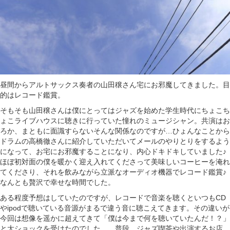
昼間からアルトサックス奏者の山田穣さん宅にお邪魔してきました。目
的はレコード鑑賞。
そもそも山田穣さんは僕にとってはジャズを始めた学生時代にちょこち
ょこライブハウスに聴きに行っていた憧れのミュージシャン。共演はお
ろか、まともに面識すらないそんな関係なのですが…ひょんなことから
ドラムの高橋徹さんに紹介していただいてメールのやりとりをするよう
になって、お宅にお邪魔することになり、内心ドキドキしていました♪
ほぼ初対面の僕を暖かく迎え入れてくださって美味しいコーヒーを淹れ
てくださり、それを飲みながら立派なオーディオ機器でレコード鑑賞♪
なんとも贅沢で幸せな時間でした。
ある程度予想はしていたのですが、レコードで音楽を聴くといつもCD
やipodで聴いている音源がまるで違う音に聴こえてきます。その違いが
今回は想像を遥かに超えてきて「僕は今まで何を聴いていたんだ！？」
と大ショックを受けたのでした…。普段、ジャズ喫茶や出演するお店、