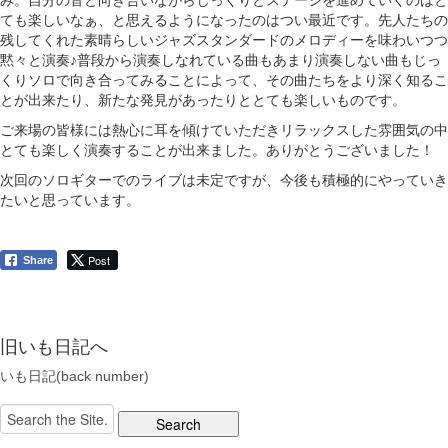
み。自分の音と向き合いながらじっくりとステージを進めていくのはと
ても楽しいなぁ、と思えるようになったのはつい最近です。先人たちの
残してくれた素晴らしいジャズスタンダードのメロディーを味わいつつ
黙々と演奏♪普段から演奏しなれている曲もあまり演奏しない曲もじっ
くりソロで向き合ってみることによって、その曲たちをより深く知るこ
とが出来たり、新たな発見があったりととても楽しいものです。
ご来場の皆様には熱心に耳を傾けていただきリラックスした雰囲気の中
とても楽しく演奏することが出来ました。ありがとうございました！
次回のソロギターでのライブは未定ですが、今後も積極的にやっていき
たいと思っています。
Post
Share
旧いも日記へ
いも日記(back number)
Search
for: