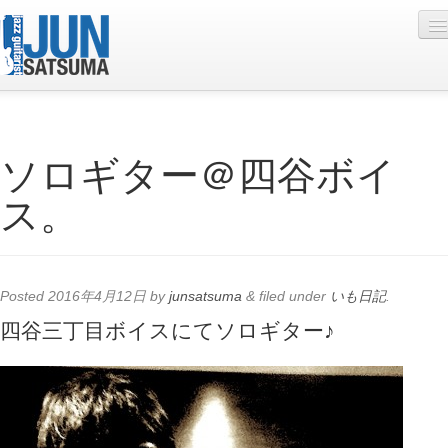
Profile
ソロギター＠四谷ボイ
Live Schedule
ス。
Discography
Diary
Photo
Posted
2016年4月12日
by
junsatsuma
&
filed under
いも日記
.
Contact
四谷三丁目ボイスにてソロギター♪
YouTube
Online Lesson