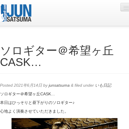
Profile
ソロギター＠希望ヶ丘
Live Schedule
CASK…
Discography
Diary
Photo
Posted
2021年6月14日
by
junsatsuma
&
filed under
いも日記
.
Contact
ソロギター＠希望ヶ丘CASK…
本日はひっそりと昼下がりのソロギター♪
YouTube
心地よく演奏させていただきました。
Online Lesson