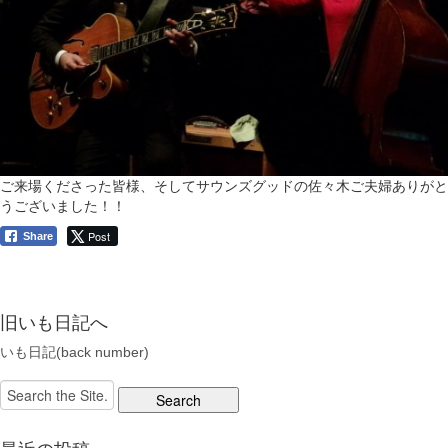
ご来場くださった皆様、そしてサウンズグッドの佐々木ご夫婦ありがと
うございました！！
Post
Share
旧いも日記へ
いも日記(back number)
Search
for: