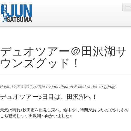
Profile
デュオツアー＠田沢湖サ
Live Schedule
ウンズグッド！
Discography
Diary
Photo
Posted
2014年11月23日
by
junsatsuma
&
filed under
いも日記
.
Contact
デュオツアー3日目は、田沢湖へ！
YouTube
天気は晴れ♪秋田市を出発し東へ、途中少し時間があったので少しあち
こち観光しつつ田沢湖へ向かいました♪
Online Lesson