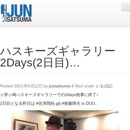
Profile
ハスキーズギャラリー
Live Schedule
2Days(2日目)…
Discography
Diary
Photo
Posted
2021年4月12日
by
junsatsuma
&
filed under
いも日記
.
Contact
☆茅ヶ崎ハスキーズギャラリーでの2days無事に終了♪
2日目となる昨日は #佐津間純 g& #後藤輝夫 ts DUO。
YouTube
Online Lesson