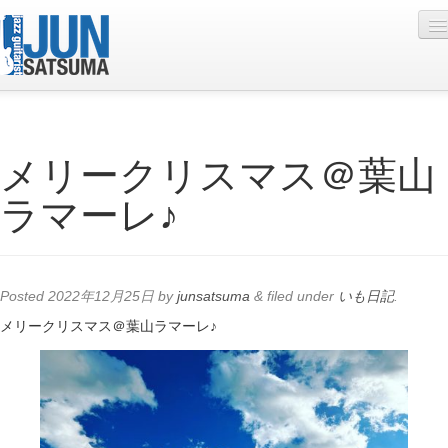
Profile
メリークリスマス＠葉山
Live Schedule
ラマーレ♪
Discography
Diary
Photo
Posted
2022年12月25日
by
junsatsuma
&
filed under
いも日記
.
Contact
メリークリスマス＠葉山ラマーレ♪
YouTube
Online Lesson