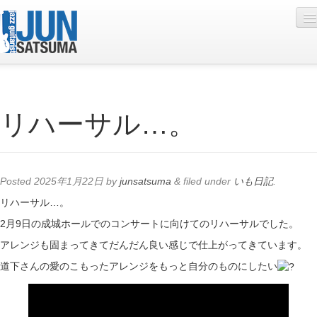
Profile
リハーサル…。
Live Schedule
Discography
Diary
Posted
2025年1月22日
by
junsatsuma
&
filed under
いも日記
.
Photo
リハーサル…。
2月9日の成城ホールでのコンサートに向けてのリハーサルでした。
Contact
アレンジも固まってきてだんだん良い感じで仕上がってきています。
YouTube
道下さんの愛のこもったアレンジをもっと自分のものにしたい
Online Lesson