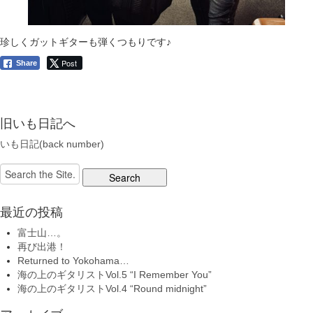
珍しくガットギターも弾くつもりです♪
Post
Share
旧いも日記へ
いも日記(back number)
Search
for:
最近の投稿
富士山…。
再び出港！
Returned to Yokohama…
海の上のギタリストVol.5 “I Remember You”
海の上のギタリストVol.4 “Round midnight”