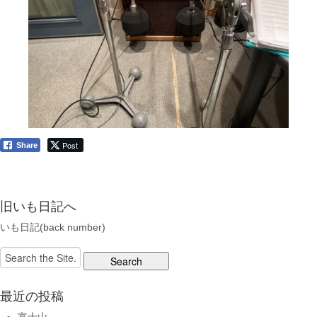
Post
Share
旧いも日記へ
いも日記(back number)
Search
for:
最近の投稿
富士山…。