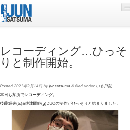
Profile
レコーディング…ひっそ
Live Schedule
りと制作開始。
Discography
Diary
Photo
Posted
2021年2月14日
by
junsatsuma
&
filed under
いも日記
.
Contact
本日も某所でレコーディング。
後藤輝夫(ts)&佐津間純(g)DUOの制作がひっそりと始まりました。
YouTube
Online Lesson