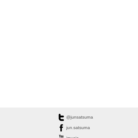
@junsatsuma
jun.satsuma
jmusic