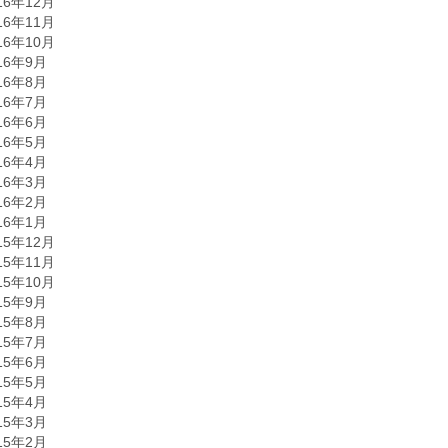
16年12月
16年11月
16年10月
16年9月
16年8月
16年7月
16年6月
16年5月
16年4月
16年3月
16年2月
16年1月
15年12月
15年11月
15年10月
15年9月
15年8月
15年7月
15年6月
15年5月
15年4月
15年3月
15年2月