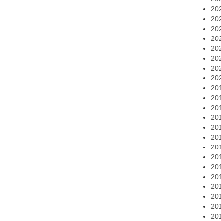
20
20
20
20
20
20
20
20
20
20
20
20
20
20
20
20
20
20
20
20
20
20