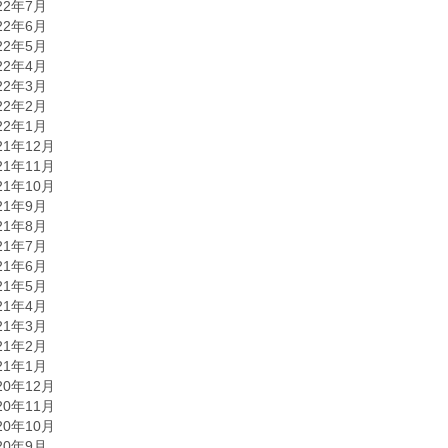
22年7月
22年6月
22年5月
22年4月
22年3月
22年2月
22年1月
21年12月
21年11月
21年10月
21年9月
21年8月
21年7月
21年6月
21年5月
21年4月
21年3月
21年2月
21年1月
20年12月
20年11月
20年10月
20年9月