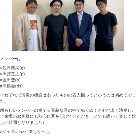
メンバーは…
#佐津間純
(g)
#田窪寛之
(p)
#吉田豊
(b)
#高橋徹
(ds)
それぞれで演奏の機会はあったものの四人揃ってというのは初めてでし
た。
頼もしいメンバーの奏でる素敵な音の中でぬくぬくと心地よく演奏し、
ご来場のお客様にも熱心に耳を傾けていただき、とても暖かく楽しく嬉
しい時間となりました♪
#ジャズ
#Jazz
#楽しかった