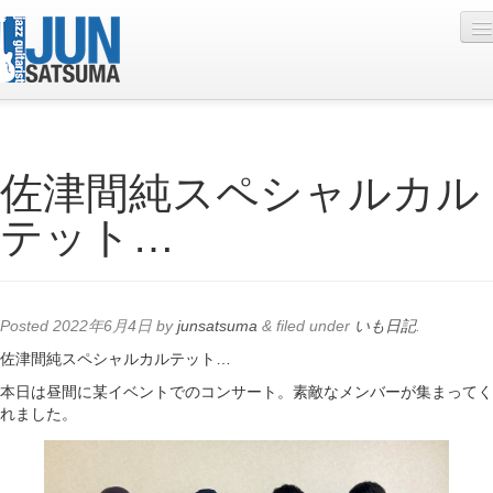
Profile
佐津間純スペシャルカル
Live Schedule
テット…
Discography
Diary
Photo
Posted
2022年6月4日
by
junsatsuma
&
filed under
いも日記
.
Contact
佐津間純スペシャルカルテット…
本日は昼間に某イベントでのコンサート。素敵なメンバーが集まってく
YouTube
れました。
Online Lesson