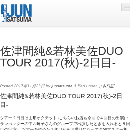
Profile
佐津間純&若林美佐DUO
Live Schedule
TOUR 2017(秋)-2日目-
Discography
Diary
Photo
Posted
2017年11月23日
by
junsatsuma
&
filed under
いも日記
.
Contact
佐津間純&若林美佐DUO TOUR 2017(秋)-2日
目-
YouTube
Online Lesson
ツアー２日目は山形オクテット♪こちらのお店も今回で４回目の出演(ト
ランぺッターの中西暁子さんのグループで出演したときを入れると５回
目の出演)。ツアーを始めた１年目からお世話になって名物マスター相