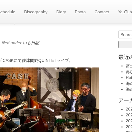
Schedule
Discography
Diary
Photo
Contact
YouTub
旧い
望ヶ丘CASK…
いも日記(
Search
for:
&
filed under
いも日記
.
最近
CASK
にて佐津間純QUINTETライブ。
富
再
Re
海の
海の
アー
20
20
20
20