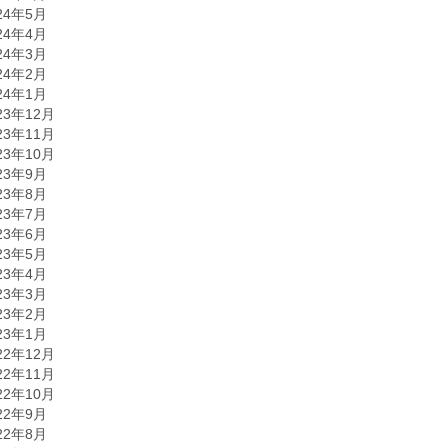
24年5月
24年4月
24年3月
24年2月
24年1月
23年12月
23年11月
23年10月
23年9月
23年8月
23年7月
23年6月
23年5月
23年4月
23年3月
23年2月
23年1月
22年12月
22年11月
22年10月
22年9月
22年8月