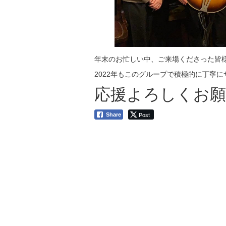
年末のお忙しい中、ご来場くださった皆
2022年もこのグループで積極的に丁寧
応援よろしくお
Post
Share