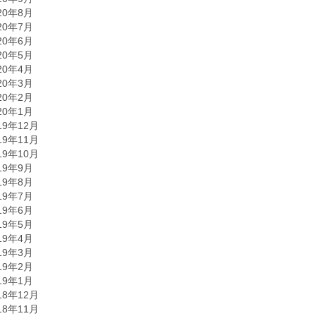
20年8月
20年7月
20年6月
20年5月
20年4月
20年3月
20年2月
20年1月
19年12月
19年11月
19年10月
19年9月
19年8月
19年7月
19年6月
19年5月
19年4月
19年3月
19年2月
19年1月
18年12月
18年11月