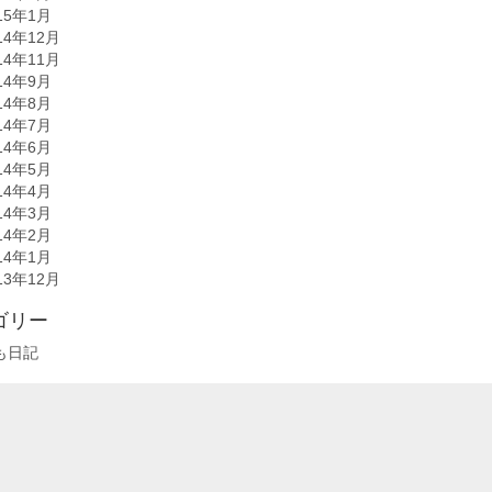
15年1月
14年12月
14年11月
14年9月
14年8月
14年7月
14年6月
14年5月
14年4月
14年3月
14年2月
14年1月
13年12月
ゴリー
も日記