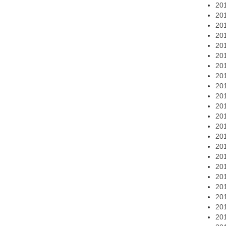
20
20
20
20
20
20
20
20
20
20
20
20
20
20
20
20
20
20
20
20
20
20