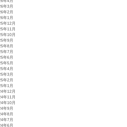
26年4月
26年3月
26年2月
26年1月
25年12月
25年11月
25年10月
25年9月
25年8月
25年7月
25年6月
25年5月
25年4月
25年3月
25年2月
25年1月
24年12月
24年11月
24年10月
24年9月
24年8月
24年7月
24年6月