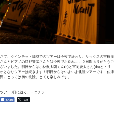
さて、クインテット編成でのツアーは今夜で終わり、サックスの吉橋厚
さんとピアノの紅野智彦さんとは今夜でお別れ…。２日間ありがとうご
ざいました。明日からは小林航太朗くん(b)と宮岡慶太さん(ds)とトリ
オとなりツアーは続きます！明日からはいよいよ北陸ツアーです！佐津
間にとっては初の北陸。とても楽しみです。
ツアー3日に続く…→
コチラ
Post
Share