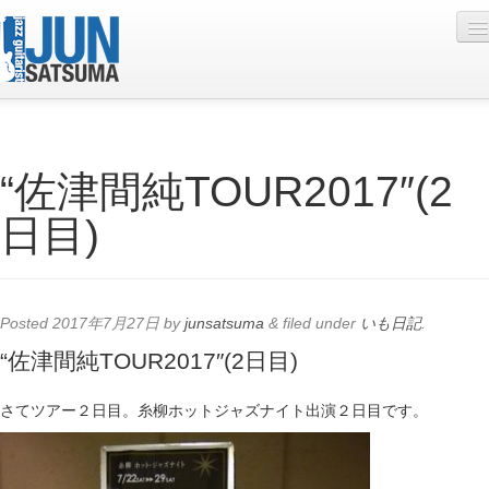
Profile
“佐津間純TOUR2017″(2
Live Schedule
日目)
Discography
Diary
Photo
Posted
2017年7月27日
by
junsatsuma
&
filed under
いも日記
.
Contact
“佐津間純TOUR2017″(2日目)
YouTube
さてツアー２日目。糸柳ホットジャズナイト出演２日目です。
Online Lesson