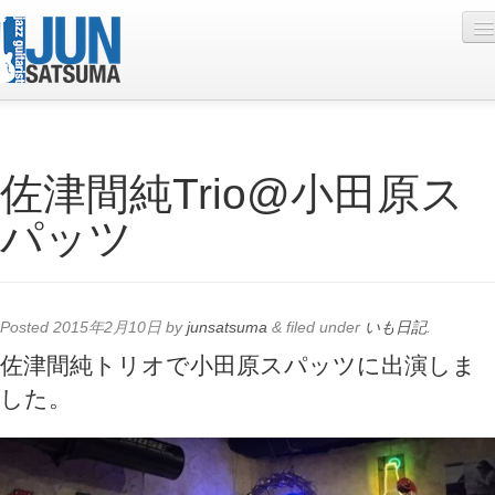
Profile
佐津間純Trio@小田原ス
Live Schedule
パッツ
Discography
Diary
Photo
Posted
2015年2月10日
by
junsatsuma
&
filed under
いも日記
.
Contact
佐津間純トリオで小田原スパッツに出演しま
した。
YouTube
Online Lesson