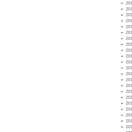
20
20
20
20
20
20
20
20
20
20
20
20
20
20
20
20
20
20
20
20
20
20