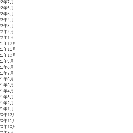
22年7月
22年6月
22年5月
22年4月
22年3月
22年2月
22年1月
21年12月
21年11月
21年10月
21年9月
21年8月
21年7月
21年6月
21年5月
21年4月
21年3月
21年2月
21年1月
20年12月
20年11月
20年10月
20年9月