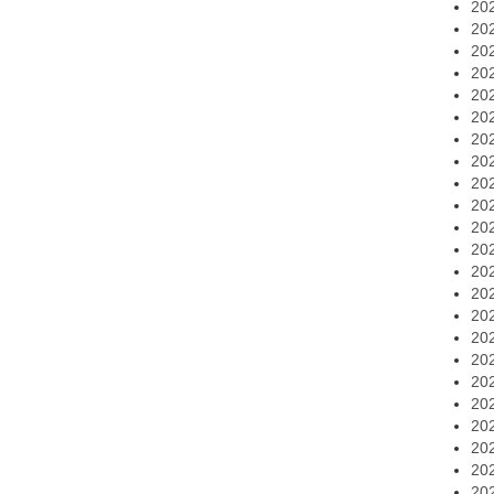
20
20
20
20
20
20
20
20
20
20
20
20
20
20
20
20
20
20
20
20
20
20
20