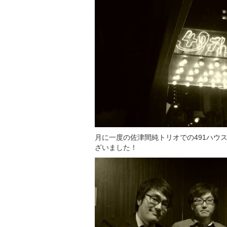
月に一度の佐津間純トリオでの491ハウ
ざいました！