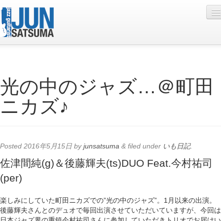
Profile
光の中のジャズ…＠町田
Live Schedule
ニカズ♪
Discography
Diary
Photo
Posted
2016年5月15日
by
junsatsuma
&
filed under
いも日記
.
Contact
佐津間純(g)＆後藤輝夫(ts)DUO Feat.今村祐司
(per)
YouTube
Online Lesson
楽しみにしていた町田ニカズでの”光の中のジャズ”。1月以来の出演。
後藤輝夫さんとのデュオで毎回出演させていただいていますが、今回は
日本ジャズ界の重鎮今村祐司さんに参加していただきトリオでお届けい