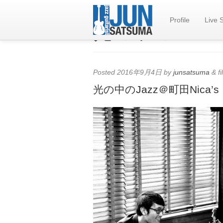
Profile
Live 
光の中のJazz♪
Posted
2016年9月4日
by
junsatsuma
&
fi
光の中のJazz＠町田Nica’s