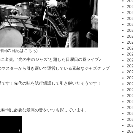
20
20
20
20
20
20
20
20
20
昨日の日記は
こちら)
20
’sに出演。”光の中のジャズ”と題した日曜日の昼ライブ♪
20
20
のマスターから引き継いで運営している素敵なジャズクラブ
20
20
品です！先代の味を試行錯誤して引き継いだそうです！
20
20
20
20
20
の瞬間に必要な最高の音をいつも探しています。
20
20
20
20