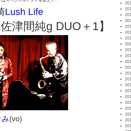
20
崎
Lush Life
20
20
20
&佐津間純g DUO＋1】
20
20
20
20
20
20
20
20
20
20
20
20
20
20
20
20
ぐみ
(vo)
20
20