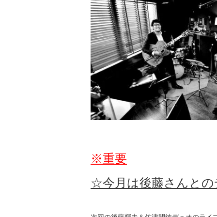
※重要
☆今月は後藤さんとの
次回の後藤輝夫＆佐津間純デュオのライ