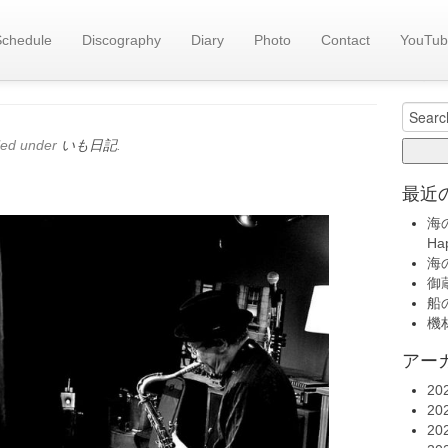
Schedule
Discography
Diary
Photo
Contact
YouTub
旧い
いも日記(
Search
for:
led under
いも日記
.
最近
海の
Ha
海の
御
船の
機
アー
20
20
20