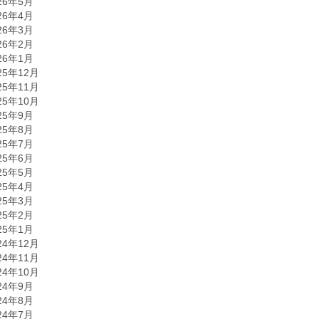
26年5月
26年4月
26年3月
26年2月
26年1月
25年12月
25年11月
25年10月
25年9月
25年8月
25年7月
25年6月
25年5月
25年4月
25年3月
25年2月
25年1月
24年12月
24年11月
24年10月
24年9月
24年8月
24年7月