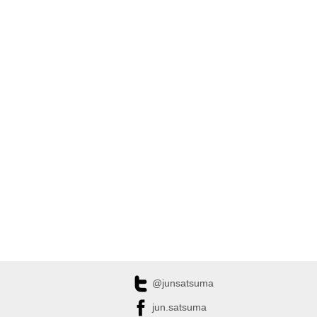
@junsatsuma
jun.satsuma