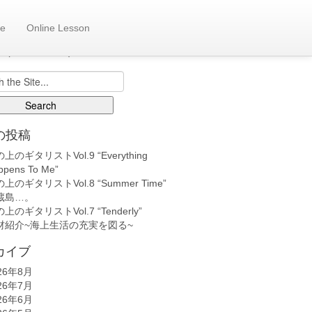
e
Online Lesson
も日記へ
back number)
の投稿
上のギタリストVol.9 “Everything
ppens To Me”
上のギタリストVol.8 “Summer Time”
蔵島…。
上のギタリストVol.7 “Tenderly”
材紹介~海上生活の充実を図る~
カイブ
26年8月
26年7月
26年6月