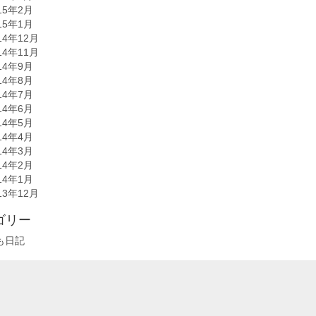
15年2月
15年1月
14年12月
14年11月
14年9月
14年8月
14年7月
14年6月
14年5月
14年4月
14年3月
14年2月
14年1月
13年12月
ゴリー
も日記