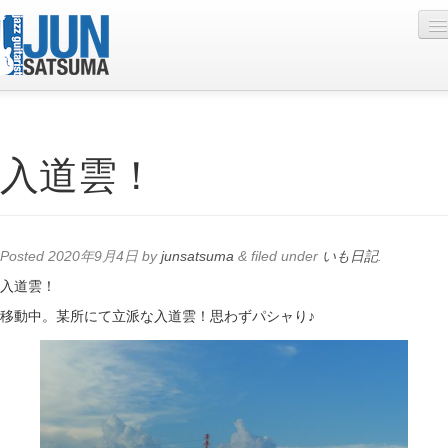
Profile
入道雲！
Live Schedule
Discography
Diary
Posted
2020年9月4日
by
junsatsuma
&
filed under
いも日記
.
Photo
入道雲！
移動中。某所にて立派な入道雲！思わずパシャり♪
Contact
YouTube
Online Lesson