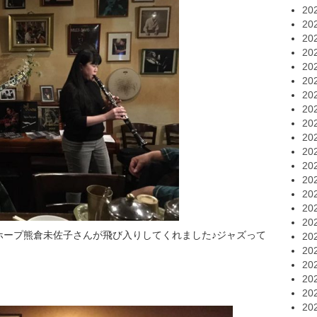
20
20
20
20
20
20
20
20
20
20
20
20
20
20
20
20
ホープ熊倉未佐子さんが飛び入りしてくれました♪ジャズって
20
20
20
20
20
20