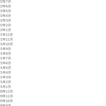
22年7月
22年6月
22年5月
22年4月
22年3月
22年2月
22年1月
21年12月
21年11月
21年10月
21年9月
21年8月
21年7月
21年6月
21年5月
21年4月
21年3月
21年2月
21年1月
20年12月
20年11月
20年10月
20年9月