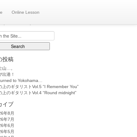
e
Online Lesson
も日記へ
back number)
の投稿
士山…。
び出港！
turned to Yokohama…
上のギタリストVol.5 “I Remember You”
上のギタリストVol.4 “Round midnight”
カイブ
26年8月
26年7月
26年6月
26年5月