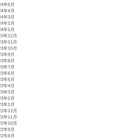
24年5月
24年4月
24年3月
24年2月
24年1月
23年12月
23年11月
23年10月
23年9月
23年8月
23年7月
23年6月
23年5月
23年4月
23年3月
23年2月
23年1月
22年12月
22年11月
22年10月
22年9月
22年8月