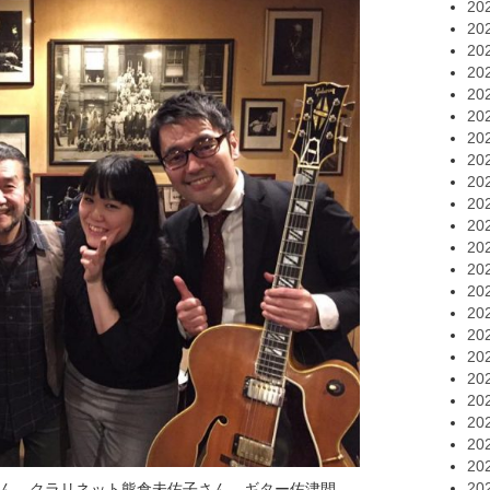
20
20
20
20
20
20
20
20
20
20
20
20
20
20
20
20
20
20
20
20
20
20
20
さん、クラリネット熊倉未佐子さん、ギター佐津間。