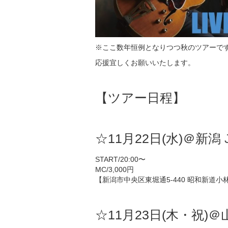
※ここ数年恒例となりつつ秋のツアーで
応援宜しくお願いいたします。
【ツアー日程】
☆11月22日(水)＠新潟
START/20:00〜
MC/3,000円
【新潟市中央区東堀通5-440 昭和新道小
☆11月23日(木・祝)