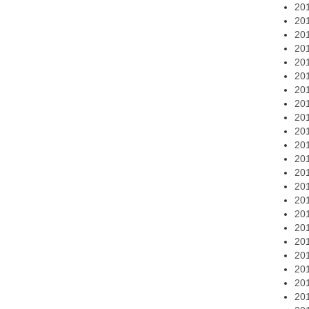
20
20
20
20
20
20
20
20
20
20
20
20
20
20
20
20
20
20
20
20
20
20