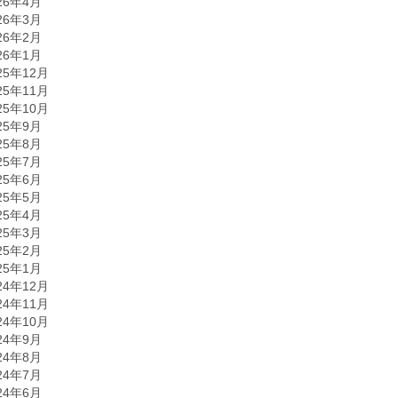
26年4月
26年3月
26年2月
26年1月
25年12月
25年11月
25年10月
25年9月
25年8月
25年7月
25年6月
25年5月
25年4月
25年3月
25年2月
25年1月
24年12月
24年11月
24年10月
24年9月
24年8月
24年7月
24年6月