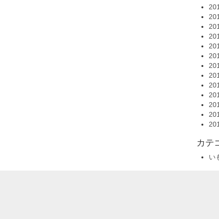
20
20
20
20
20
20
20
20
20
20
20
20
20
カテ
い