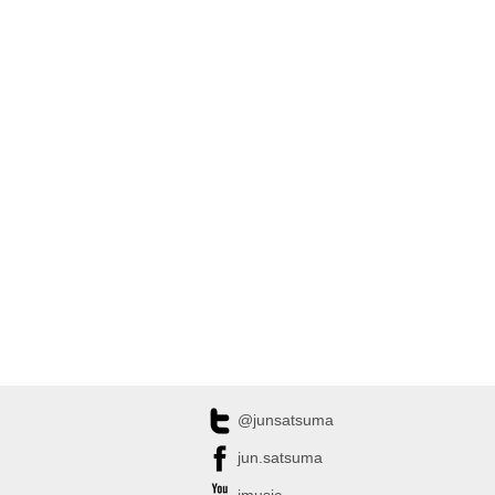
@junsatsuma
jun.satsuma
jmusic