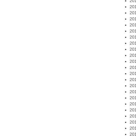
20
20
20
20
20
20
20
20
20
20
20
20
20
20
20
20
20
20
20
20
20
20
20