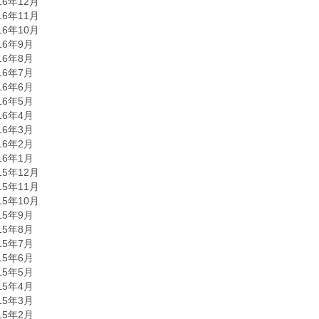
16年12月
16年11月
16年10月
16年9月
16年8月
16年7月
16年6月
16年5月
16年4月
16年3月
16年2月
16年1月
15年12月
15年11月
15年10月
15年9月
15年8月
15年7月
15年6月
15年5月
15年4月
15年3月
15年2月