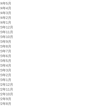
24年5月
24年4月
24年3月
24年2月
24年1月
23年12月
23年11月
23年10月
23年9月
23年8月
23年7月
23年6月
23年5月
23年4月
23年3月
23年2月
23年1月
22年12月
22年11月
22年10月
22年9月
22年8月