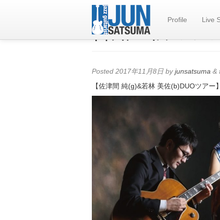
Profile
Live 
告知：秋のツ
Posted
2017年11月8日
by
junsatsuma
&
【佐津間 純(g)&若林 美佐(b)DUOツアー