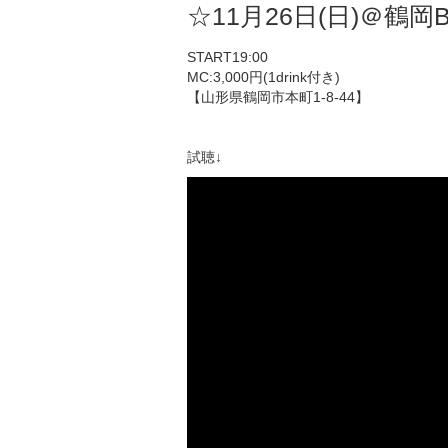
☆11月26日(日
)＠鶴岡Ba
START19:00
MC:3,000円(1drink付き)
【山形県鶴岡市本町1-8-44】
試聴↓