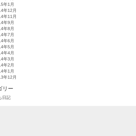
15年1月
14年12月
14年11月
14年9月
14年8月
14年7月
14年6月
14年5月
14年4月
14年3月
14年2月
14年1月
13年12月
ゴリー
も日記