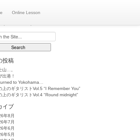
e
Online Lesson
も日記へ
back number)
の投稿
士山…。
び出港！
turned to Yokohama…
上のギタリストVol.5 “I Remember You”
上のギタリストVol.4 “Round midnight”
カイブ
26年8月
26年7月
26年6月
26年5月