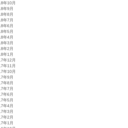
18年10月
18年9月
18年8月
18年7月
18年6月
18年5月
18年4月
18年3月
18年2月
18年1月
17年12月
17年11月
17年10月
17年9月
17年8月
17年7月
17年6月
17年5月
17年4月
17年3月
17年2月
17年1月