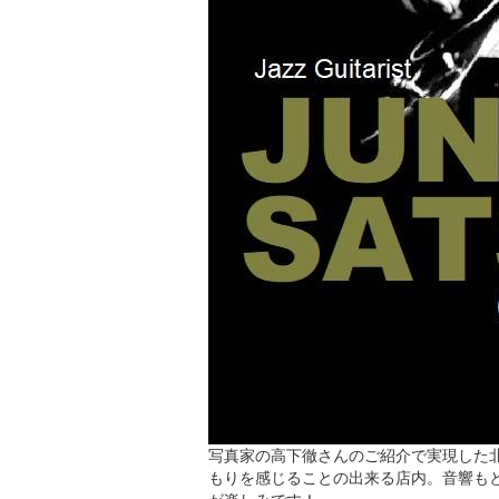
写真家の高下徹さんのご紹介で実現した
もりを感じることの出来る店内。音響も