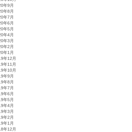
20年9月
20年8月
20年7月
20年6月
20年5月
20年4月
20年3月
20年2月
20年1月
19年12月
19年11月
19年10月
19年9月
19年8月
19年7月
19年6月
19年5月
19年4月
19年3月
19年2月
19年1月
18年12月