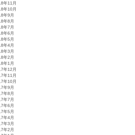
18年11月
18年10月
18年9月
18年8月
18年7月
18年6月
18年5月
18年4月
18年3月
18年2月
18年1月
17年12月
17年11月
17年10月
17年9月
17年8月
17年7月
17年6月
17年5月
17年4月
17年3月
17年2月