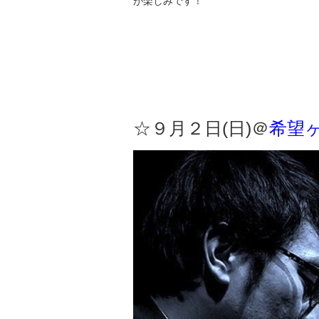
が楽しみです！
☆９月２日(日)＠
希望ヶ