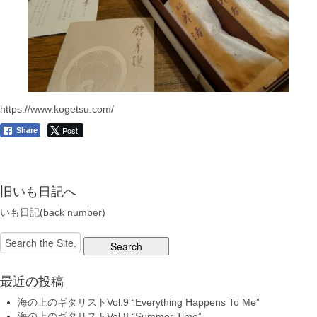
https://www.kogetsu.com/
Post
Share
旧いも日記へ
いも日記(back number)
Search
for:
最近の投稿
海の上のギタリストVol.9 “Everything Happens To Me”
海の上のギタリストVol.8 “Summer Time”