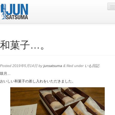
Profile
和菓子…。
Live Schedule
Discography
Diary
Posted
2019年5月14日
by
junsatsuma
&
filed under
いも日記
.
Photo
鼓月…
おいしい和菓子の差し入れをいただきました。
Contact
YouTube
Online Lesson