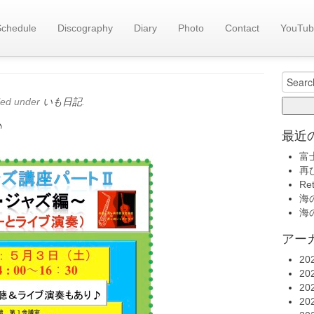
Schedule
Discography
Diary
Photo
Contact
YouTub
旧い
いも日記(
Search
for:
led under
いも日記
.
♪
最近
富
再
Re
海の
海の
アー
20
20
20
20