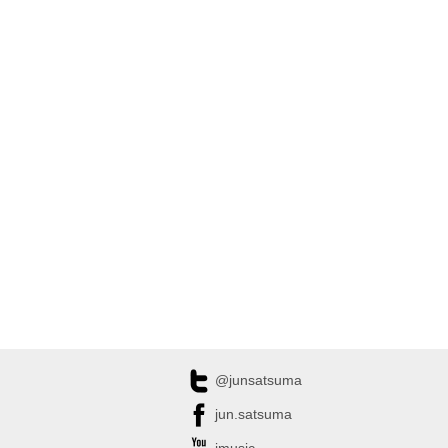
@junsatsuma
jun.satsuma
jmusic