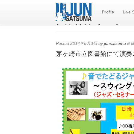
Profile
Live 
図書館で…。
Posted
2014年5月3日
by
junsatsuma
&
fi
茅ヶ崎市立図書館にて演奏