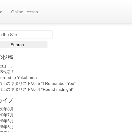
e
Online Lesson
も日記へ
back number)
の投稿
士山…。
び出港！
turned to Yokohama…
上のギタリストVol.5 “I Remember You”
上のギタリストVol.4 “Round midnight”
カイブ
26年8月
26年7月
26年6月
26年5月