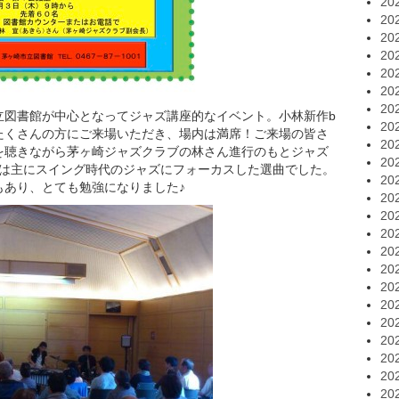
20
20
20
20
20
20
20
立図書館が中心となってジャズ講座的なイベント。小林新作b
20
たくさんの方にご来場いただき、場内は満席！ご来場の皆さ
20
を聴きながら茅ヶ崎ジャズクラブの林さん進行のもとジャズ
20
回は主にスイング時代のジャズにフォーカスした選曲でした。
20
もあり、とても勉強になりました♪
20
20
20
20
20
20
20
20
20
20
20
20