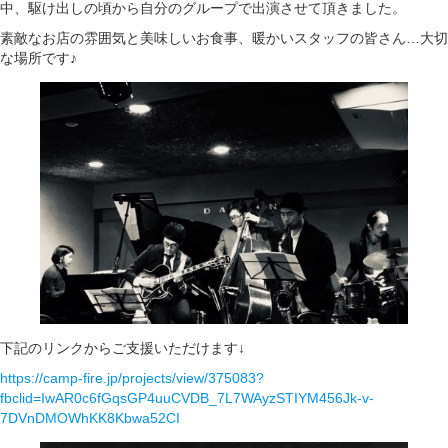
中、駆け出しの頃から自分のグループで出演させて頂きました。
素敵なお店の雰囲気と美味しいお食事、暖かいスタッフの皆さん…大切
な場所です♪
下記のリンクからご支援いただけます↓
https://camp-fire.jp/projects/view/375083?
fbclid=IwAR0c6fGqsGP4uuCVDB_7L7WAyzSTIYM456Jk-v-
7DVnDMOWhKK8Kbwa52CI