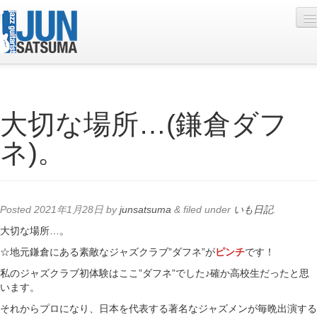
Profile
大切な場所…(鎌倉ダフ
Live Schedule
ネ)。
Discography
Diary
Photo
Posted
2021年1月28日
by
junsatsuma
&
filed under
いも日記
.
Contact
大切な場所…。
☆地元鎌倉にある素敵なジャズクラブ”ダフネ”が
ピンチ
です！
YouTube
私のジャズクラブ初体験はここ”ダフネ”でした♪確か高校生だったと思
Online Lesson
います。
それからプロになり、日本を代表する著名なジャズメンが毎晩出演する