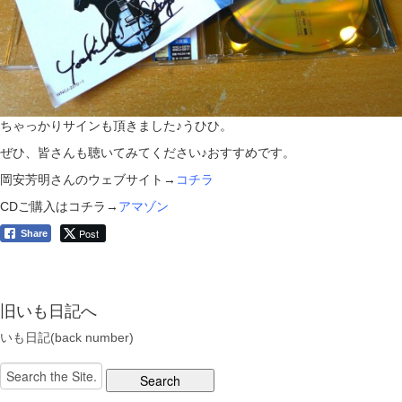
ちゃっかりサインも頂きました♪うひひ。
ぜひ、皆さんも聴いてみてください♪おすすめです。
岡安芳明さんのウェブサイト→
コチラ
CDご購入はコチラ→
アマゾン
Post
Share
旧いも日記へ
いも日記(back number)
Search
for: