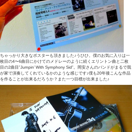
ちゃっかり大きなポスターも頂きました♪うひひ。僕のお気に入りは一
枚目の4〜6曲目にかけてのメドレーのように続くエリントン曲と二枚
目の2曲目”Jumpin’ With Symphony Sid”。岡安さんのバンドがまるで我
が家で演奏してくれているかのような感じです♪僕も20年後こんな作品
を作ることが出来るだろうか？また一つ目標が出来ました♪