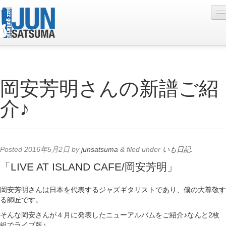
Profile
岡安芳明さんの新譜ご紹
Live Schedule
介♪
Discography
Diary
Photo
Posted
2016年5月2日
by
junsatsuma
&
filed under
いも日記
.
Contact
「LIVE AT ISLAND CAFE/岡安芳明」
YouTube
岡安芳明さんは日本を代表するジャズギタリストであり、僕の大尊敬す
る師匠です。
Online Lesson
そんな岡安さんが４月に発表したニューアルバムをご紹介♪なんと2枚
組でライブ版♪