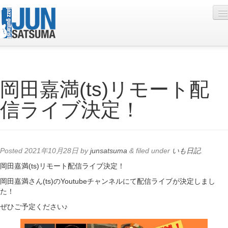
Profile
岡田嘉満(ts)リモート配
Live Schedule
信ライブ決定！
Discography
Diary
Photo
Posted
2021年10月28日
by
junsatsuma
&
filed under
いも日記
.
Contact
岡田嘉満(ts)リモート配信ライブ決定！
岡田嘉満さん(ts)のYoutubeチャンネルにて配信ライブが決定しまし
YouTube
た！
Online Lesson
ぜひご予定ください♪