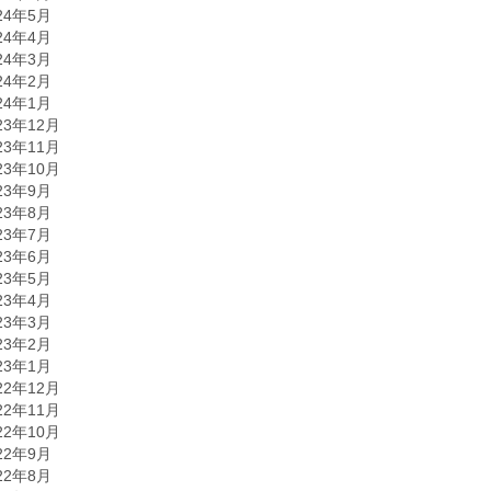
24年5月
24年4月
24年3月
24年2月
24年1月
23年12月
23年11月
23年10月
23年9月
23年8月
23年7月
23年6月
23年5月
23年4月
23年3月
23年2月
23年1月
22年12月
22年11月
22年10月
22年9月
22年8月