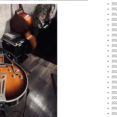
20
20
20
20
20
20
20
20
20
20
20
20
20
20
20
20
20
20
20
20
20
20