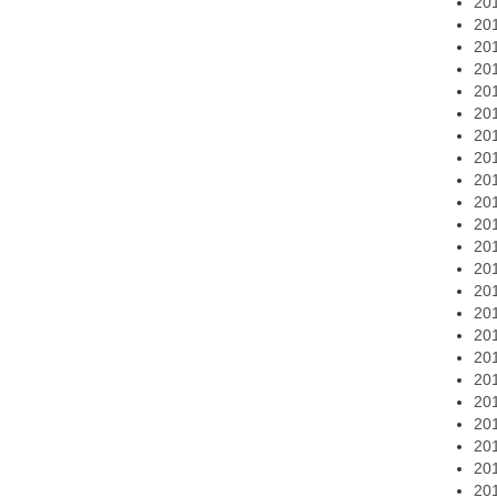
20
20
20
20
20
20
20
20
20
20
20
20
20
20
20
20
20
20
20
20
20
20
20