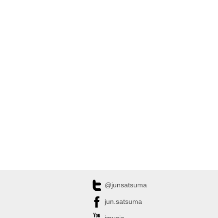
@junsatsuma
jun.satsuma
jmusic