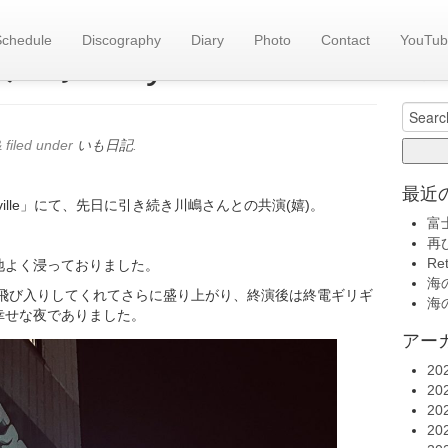
Schedule
Discography
Diary
Photo
Contact
YouTub
旧い
Storyville…
いも日記(
Search
for:
&
filed under
いも日記
.
最近
ville」にて、先日に引き続き川嶋さんとの共演(嬉)。
富
再
Re
地よく浸っておりました。
海の
が飛び入りしてくれてさらに盛り上がり、終演後は終電ギリギ
海の
幸せな夜でありました。
アー
20
20
20
20