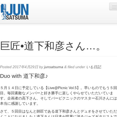
Profile
巨匠•道下和彦さん…。
Live Schedule
Discography
Diary
Posted
2017年4月29日
by
junsatsuma
&
filed under
いも日記
.
Photo
Duo with 道下和彦♪
Contact
５月１４日に予定している【
Live@Picnic Vol.5】。早いものでもう５回
目。毎回素敵なメンバーと好き勝手に楽しくやらせていただいていま
YouTube
す。企画者の高下さん、そしてバーピクニックのマスター石川さんには
本当に感謝しています。
Online Lesson
さて、５回目はなんと師匠である道下和彦さんとデュオをさせていただ
くことになりました！道下さんは日本が世界に誇るジャズギタリストで