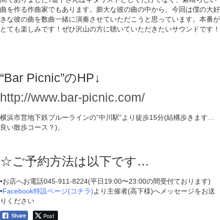
曲を作る作曲家でもあります。膨大な彼の曲の中から、今回は僕の大好
きな彼の曲を数曲一緒に演奏させていただこうと思っています。本番が
とても楽しみです！ぜひ沢山の方に聴いていただきたいサウンドです！
“Bar Picnic”のHP↓
http://www.bar-picnic.com/
横浜市営地下鉄ブルーラインの”中川駅”より徒歩15分(結構歩きます…
良い散歩コース？)。
☆ご予約方法は以下です…
•お店へお電話045-911-8224(平日19:00〜23:00の間受付ております)
•
Facebook特設ページ(コチラ)
より主催者(高下様)へメッセージをお送
りください
Post
Share