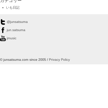
カテゴリー
いも日記
@junsatsuma
jun.satsuma
jmusic
© junsatsuma.com since 2005 /
Privacy Policy