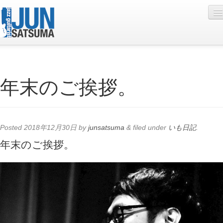
Profile
年末のご挨拶。
Live Schedule
Discography
Diary
Posted
2018年12月30日
by
junsatsuma
&
filed under
いも日記
.
Photo
年末のご挨拶。
Contact
YouTube
Online Lesson