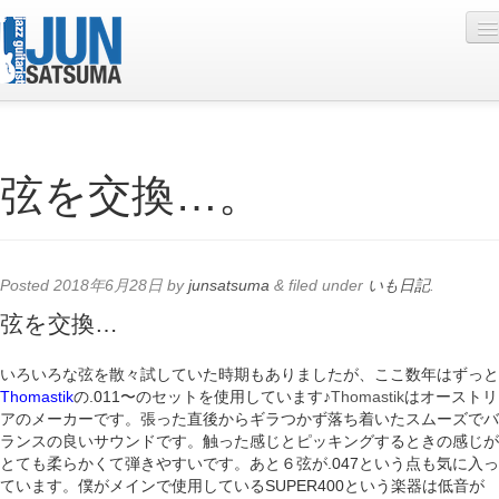
Profile
弦を交換…。
Live Schedule
Discography
Diary
Posted
2018年6月28日
by
junsatsuma
&
filed under
いも日記
.
Photo
弦を交換…
Contact
いろいろな弦を散々試していた時期もありましたが、ここ数年はずっと
Thomastik
の.011〜のセットを使用しています♪
Thomastik
はオーストリ
YouTube
アのメーカーです。張った直後からギラつかず落ち着いたスムーズでバ
ランスの良いサウンドです。触った感じとピッキングするときの感じが
Online Lesson
とても柔らかくて弾きやすいです。あと６弦が.047という点も気に入っ
ています。僕がメインで使用しているSUPER400という楽器は低音が