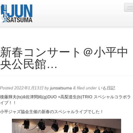
Profile
新春コンサート＠小平中
Live Schedule
央公民館…
Discography
Diary
Photo
Posted
2022年1月13日
by
junsatsuma
&
filed under
いも日記
.
Contact
後藤輝夫(ts)&佐津間純(g)DUO +高梨道生(b)TRIO スペシャルコラボラ
イブ！！
YouTube
小平ジャズ協会主催の新春のスペシャルライブでした！
Online Lesson