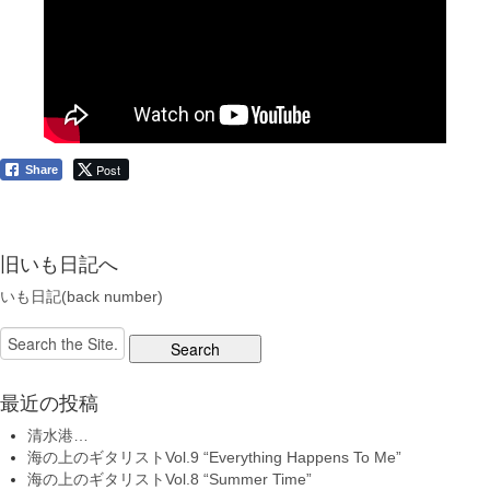
Post
Share
旧いも日記へ
いも日記(back number)
Search
for:
最近の投稿
清水港…
海の上のギタリストVol.9 “Everything Happens To Me”
海の上のギタリストVol.8 “Summer Time”