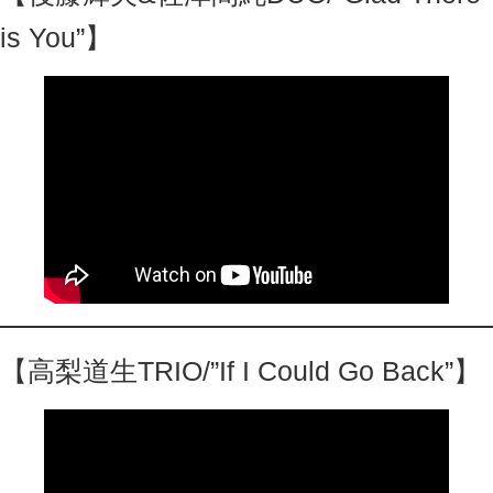
is You”】
【高梨道生TRIO/”If I Could Go Back”】