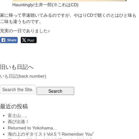
Hauntingly/土井一郎(※これはCD)
家に帰って早速聴いてみるのですが、やはりCDで聴くのとはひと味も
二味も違うものです。
充実の一日でありました♪
Post
Share
旧いも日記へ
いも日記(back number)
Search
for:
最近の投稿
富士山…。
再び出港！
Returned to Yokohama…
海の上のギタリストVol.5 “I Remember You”