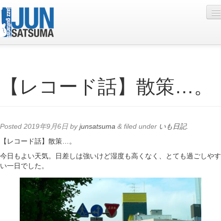
Profile
【レコード話】散策…。
Live Schedule
Discography
Diary
Posted
2019年9月6日
by
junsatsuma
&
filed under
いも日記
.
Photo
【レコード話】散策…。
今日もよい天気。日差しは強いけど湿度も高くなく、とても過ごしやす
Contact
い一日でした。
YouTube
Online Lesson