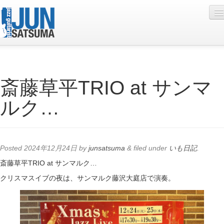
Profile
斎藤草平TRIO at サンマ
Live Schedule
ルク…
Discography
Diary
Photo
Posted
2024年12月24日
by
junsatsuma
&
filed under
いも日記
.
Contact
斎藤草平TRIO at サンマルク…
クリスマスイブの夜は、サンマルク藤沢大庭店で演奏。
YouTube
Online Lesson