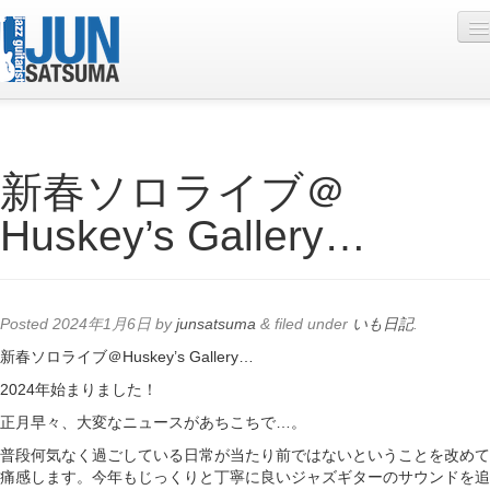
Profile
新春ソロライブ＠
Live Schedule
Huskey’s Gallery…
Discography
Diary
Photo
Posted
2024年1月6日
by
junsatsuma
&
filed under
いも日記
.
Contact
新春ソロライブ＠Huskey’s Gallery…
2024年始まりました！
YouTube
正月早々、大変なニュースがあちこちで…。
Online Lesson
普段何気なく過ごしている日常が当たり前ではないということを改めて
痛感します。今年もじっくりと丁寧に良いジャズギターのサウンドを追