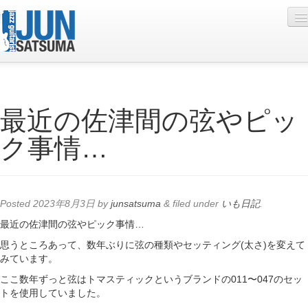
Profile
最近の佐津間の弦やピッ
Live Schedule
ク事情…
Discography
Diary
Photo
Posted
2023年8月3日
by
junsatsuma
&
filed under
いも日記
.
Contact
最近の佐津間の弦やピック事情…
思うところあって、数年ぶりに弦の種類やセッティング(太さ)を変えて
YouTube
みています。
Online Lesson
ここ数年ずっと弦はトマスティックというブランドの011〜047のセッ
トを使用していました。