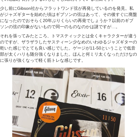
少し前にGibson社からフラットワンド弦が再発しているのを発見。私
がジャズギターを始めた頃はギブソンの弦はあって、その後すぐに廃盤
になったのでおそらく20年ぶりくらいの再発でしょうか？以前のギブ
ソンの弦の印象がないもので同一のものなのかは謎ですが…。
それを張ってみたところ、トマスティックとは全くキャラクターが違う
のですが、ザラザラしたサスティーン少なめのいわゆるジャズギターの
乾いた感じでとても良い感じでした。ゲージが11-50ということで低音
部が太くハリも随分強くなりました。ほんと何ミリ太くなっただけなの
に張りが強くなって軽く筋トレな感じです。