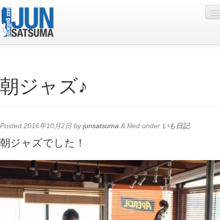
Profile
朝ジャズ♪
Live Schedule
Discography
Diary
Posted
2016年10月2日
by
junsatsuma
&
filed under
いも日記
.
Photo
朝ジャズでした！
Contact
YouTube
Online Lesson