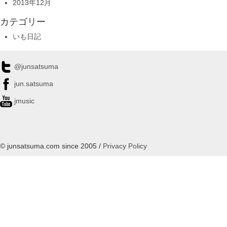
2013年12月
カテゴリー
いも日記
@junsatsuma
jun.satsuma
jmusic
© junsatsuma.com since 2005 /
Privacy Policy