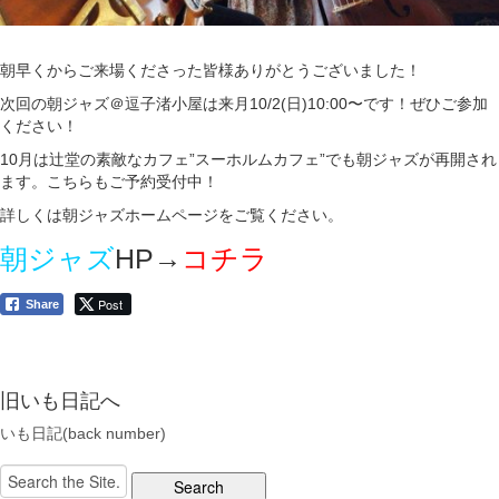
朝早くからご来場くださった皆様ありがとうございました！
次回の朝ジャズ＠逗子渚小屋は来月10/2(日)10:00〜です！ぜひご参加
ください！
10月は辻堂の素敵なカフェ”スーホルムカフェ”でも朝ジャズが再開され
ます。こちらもご予約受付中！
詳しくは朝ジャズホームページをご覧ください。
朝ジャズ
HP→
コチラ
Post
Share
旧いも日記へ
いも日記(back number)
Search
for: