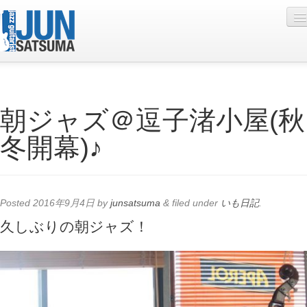
Profile
朝ジャズ＠逗子渚小屋(秋
Live Schedule
冬開幕)♪
Discography
Diary
Photo
Posted
2016年9月4日
by
junsatsuma
&
filed under
いも日記
.
Contact
久しぶりの朝ジャズ！
YouTube
Online Lesson