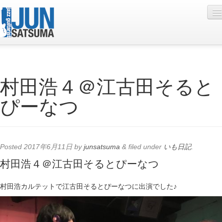
Profile
村田浩４＠江古田そると
Live Schedule
ぴーなつ
Discography
Diary
Photo
Posted
2017年6月11日
by
junsatsuma
&
filed under
いも日記
.
Contact
村田浩４＠江古田そるとぴーなつ
YouTube
村田浩カルテットで江古田そるとぴーなつに出演でした♪
Online Lesson