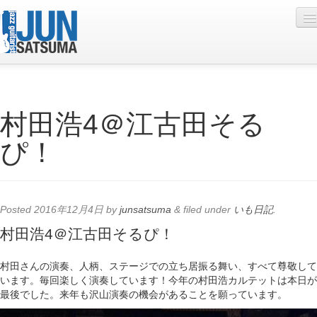
Profile
村田浩4＠江古田そる
Live Schedule
ぴ！
Discography
Diary
Photo
Posted
2016年12月4日
by
junsatsuma
&
filed under
いも日記
.
Contact
村田浩4＠江古田そるぴ！
YouTube
村田さんの演奏、人柄、ステージでの立ち居振る舞い、すべて尊敬して
います。毎回楽しく演奏しています！今年の村田浩カルテットは本日が
Online Lesson
最後でした。来年も沢山演奏の機会があることを願っています。