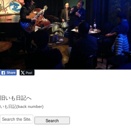
Post
Share
旧いも日記へ
いも日記(back number)
Search
for: