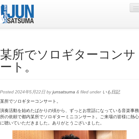
Profile
某所でソロギターコンサ
Live Schedule
ート。
Discography
Diary
Photo
Posted
2024年5月22日
by
junsatsuma
&
filed under
いも日記
.
Contact
某所でソロギターコンサート。
演奏活動を始めたばかりの頃から、ずっとお世話になっている音楽事務
YouTube
所の依頼で都内某所でソロギターミニコンサート。ご来場の皆様に熱心
に聴いていただきました。ありがとうございました。
Online Lesson