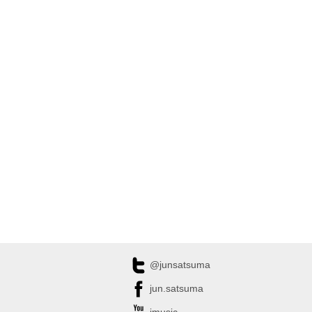
@junsatsuma
jun.satsuma
jmusic