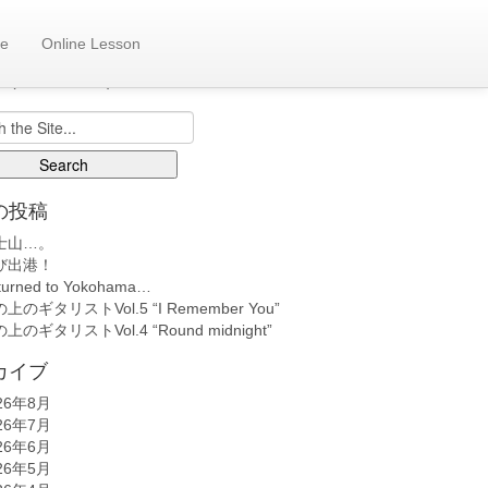
e
Online Lesson
も日記へ
back number)
の投稿
士山…。
び出港！
turned to Yokohama…
上のギタリストVol.5 “I Remember You”
上のギタリストVol.4 “Round midnight”
カイブ
26年8月
26年7月
26年6月
26年5月