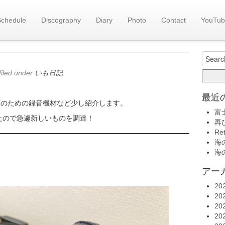
Schedule
Discography
Diary
Photo
Contact
YouTub
旧い
…
いも日記(
Search
for:
filed under
いも日記
.
最近
動画のための録音機材など少し紹介します。
富
たので急遽新しいものを調達！
再
Re
海の
海の
アー
20
20
20
20