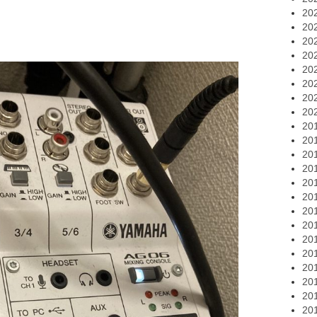
20
20
20
20
20
20
20
20
20
20
20
20
20
20
20
20
20
20
20
20
20
20