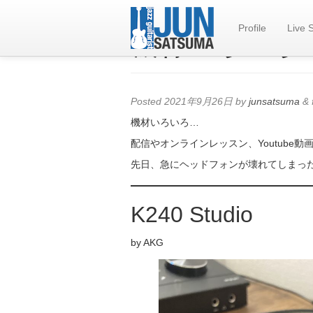
Profile
Live 
機材いろいろ
Posted
2021年9月26日
by
junsatsuma
&
機材いろいろ…
配信やオンラインレッスン、Youtube
先日、急にヘッドフォンが壊れてしまっ
K240 Studio
by AKG