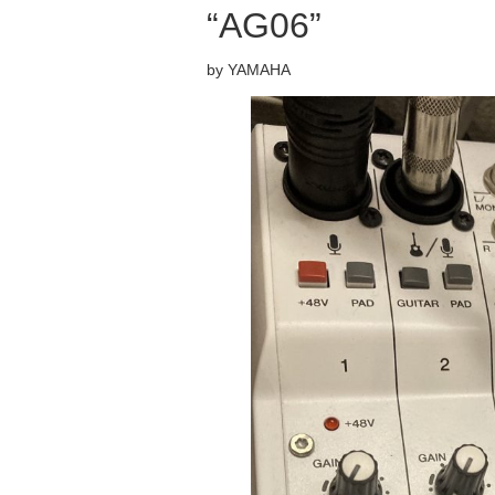
“AG06”
by YAMAHA