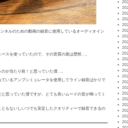
20
20
20
20
20
20
チャンネルのための動画の録音に使用しているオーディオイン
20
20
20
20
ェースを使っていたので、その音質の差は歴然…。
20
20
20
うのが当たり前！と思っていた僕…。
20
れているアンプシミュレータを使用してライン録音ばかりで
20
20
20
だと思っていた僕ですが、とても良いムードの音が鳴ってく
20
20
こともないしいつでも安定したクオリティーで録音できるの
20
20
20
20