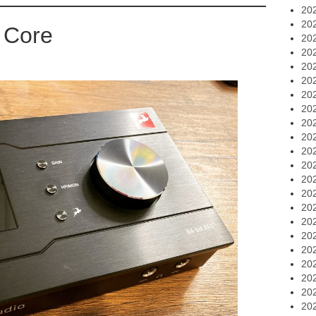
20
20
 Core
20
20
20
20
20
20
20
20
20
20
20
20
20
20
20
20
20
20
20
20