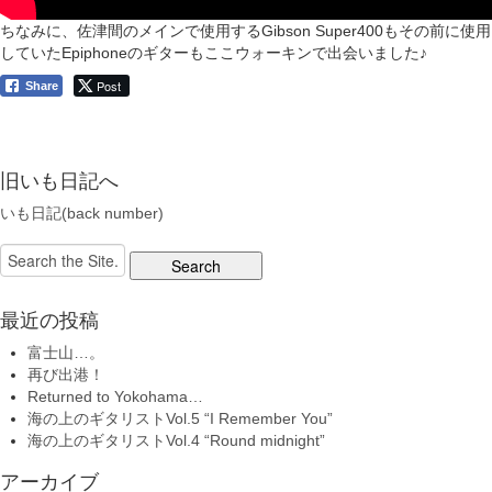
ちなみに、佐津間のメインで使用するGibson Super400もその前に使用
していたEpiphoneのギターもここウォーキンで出会いました♪
Post
Share
旧いも日記へ
いも日記(back number)
Search
for:
最近の投稿
富士山…。
再び出港！
Returned to Yokohama…
海の上のギタリストVol.5 “I Remember You”
海の上のギタリストVol.4 “Round midnight”
アーカイブ