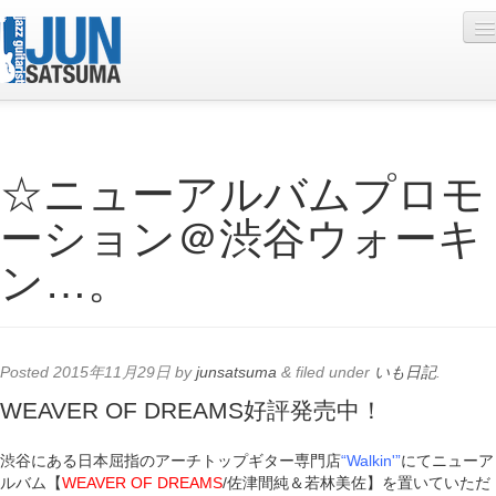
Profile
☆ニューアルバムプロモ
Live Schedule
ーション＠渋谷ウォーキ
Discography
ン…。
Diary
Photo
Contact
Posted
2015年11月29日
by
junsatsuma
&
filed under
いも日記
.
YouTube
WEAVER OF DREAMS好評発売中！
Online Lesson
渋谷にある日本屈指のアーチトップギター専門店
“Walkin'”
にてニューア
ルバム【
WEAVER OF DREAMS
/佐津間純＆若林美佐】を置いていただ