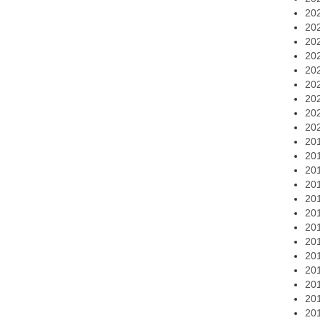
20
20
20
20
20
20
20
20
20
20
20
20
20
20
20
20
20
20
20
20
20
20