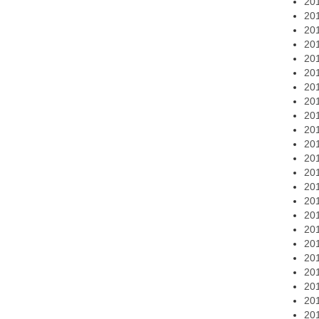
20
20
20
20
20
20
20
20
20
20
20
20
20
20
20
20
20
20
20
20
20
20
20