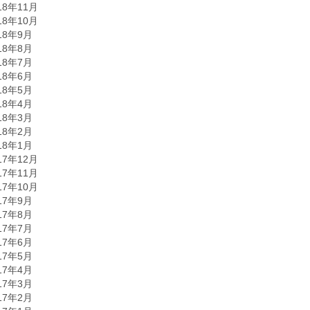
18年11月
18年10月
18年9月
18年8月
18年7月
18年6月
18年5月
18年4月
18年3月
18年2月
18年1月
17年12月
17年11月
17年10月
17年9月
17年8月
17年7月
17年6月
17年5月
17年4月
17年3月
17年2月