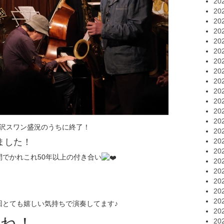
20
20
20
20
20
20
20
20
20
20
20
20
20
se＠新所沢スワン盛況のうちに終了！
20
ました！
20
20
でかれこれ50年以上の付き合い
20
20
20
20
20
回とても嬉しい気持ちで演奏してます♪
20
すね！
20