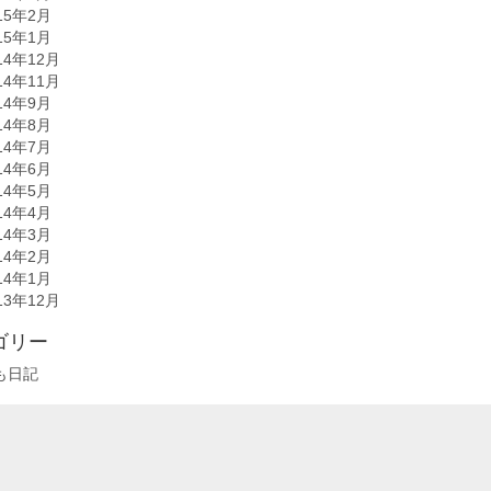
15年2月
15年1月
14年12月
14年11月
14年9月
14年8月
14年7月
14年6月
14年5月
14年4月
14年3月
14年2月
14年1月
13年12月
ゴリー
も日記