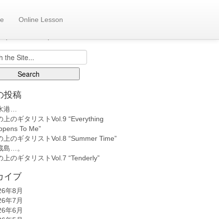
e
Online Lesson
も日記へ
back number)
の投稿
水港…
上のギタリストVol.9 “Everything
ppens To Me”
上のギタリストVol.8 “Summer Time”
蔵島…。
上のギタリストVol.7 “Tenderly”
カイブ
26年8月
26年7月
26年6月