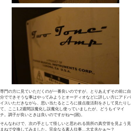
専門の方に見ていただくのが一番良いのですが、とりあえずその前に自
分でできそうな事はやってみようとオーディオなどに詳しい方にアドバ
イスいただきながら、思い当たるところに接点復活剤をさして見たりし
て、ここ1,2週間誤魔化し誤魔化し使っていましたが、どうもイマイ
チ。調子が良いときは良いのですがね〜(困)。
そんなわけで、次の手として怪しいと思われる箇所の真空管を見よう見
まねで交換してみました。完全なる素人仕事…大丈夫かぁ〜？