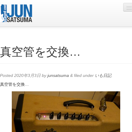
Profile
真空管を交換…
Live Schedule
Discography
Diary
Posted
2020年3月3日
by
junsatsuma
&
filed under
いも日記
.
Photo
真空管を交換…
Contact
YouTube
Online Lesson