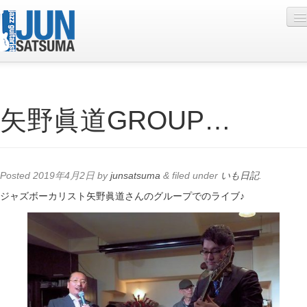
Profile
矢野眞道GROUP…
Live Schedule
Discography
Diary
Posted
2019年4月2日
by
junsatsuma
&
filed under
いも日記
.
Photo
ジャズボーカリスト矢野眞道さんのグループでのライブ♪
Contact
YouTube
Online Lesson