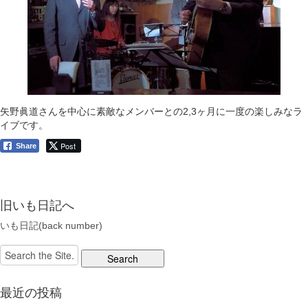
矢野眞道さんを中心に素敵なメンバーとの2,3ヶ月に一度の楽しみなラ
イブです。
Post
Share
旧いも日記へ
いも日記(back number)
Search
for:
最近の投稿