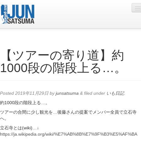
Profile
【ツアーの寄り道】約
Live Schedule
1000段の階段上る…。
Discography
Diary
Photo
Posted
2019年11月29日
by
junsatsuma
&
filed under
いも日記
.
Contact
約1000段の階段上る…。
ツアーの合間に少し観光を…後藤さんの提案でメンバー全員で立石寺
YouTube
へ。
Online Lesson
立石寺とは(wiki)…↓
https://ja.wikipedia.org/wiki/%E7%AB%8B%E7%9F%B3%E5%AF%BA