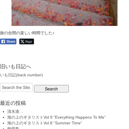
旅の合間の楽しい時間でした♪
Post
Share
旧いも日記へ
いも日記(back number)
Search
for:
最近の投稿
清水港…
海の上のギタリストVol.9 “Everything Happens To Me”
海の上のギタリストVol.8 “Summer Time”
御蔵島…。