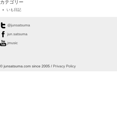
カテゴリー
いも日記
@junsatsuma
jun.satsuma
jmusic
© junsatsuma.com since 2005 /
Privacy Policy