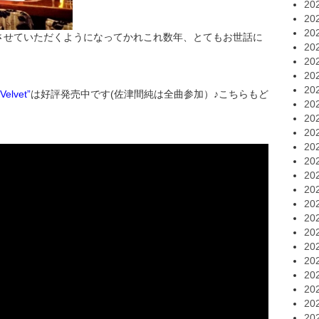
20
20
20
させていただくようになってかれこれ数年、とてもお世話に
20
20
20
20
Velvet”
は好評発売中です(佐津間純は全曲参加）♪こちらもど
20
20
20
20
20
20
20
20
20
20
20
20
20
20
20
20