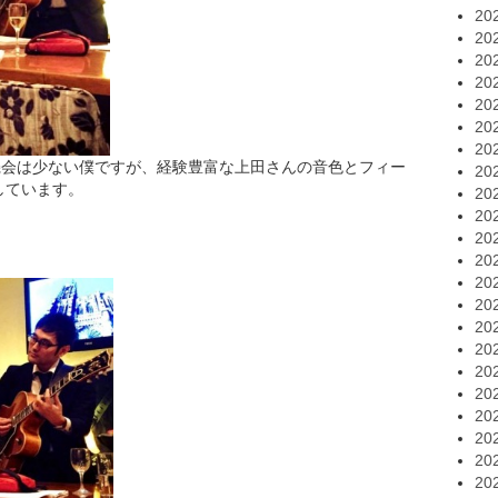
20
20
20
20
20
20
20
機会は少ない僕ですが、経験豊富な上田さんの音色とフィー
20
しています。
20
20
20
20
20
20
20
20
20
20
20
20
20
20