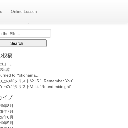
e
Online Lesson
も日記へ
back number)
の投稿
士山…。
び出港！
turned to Yokohama…
上のギタリストVol.5 “I Remember You”
上のギタリストVol.4 “Round midnight”
カイブ
26年8月
26年7月
26年6月
26年5月