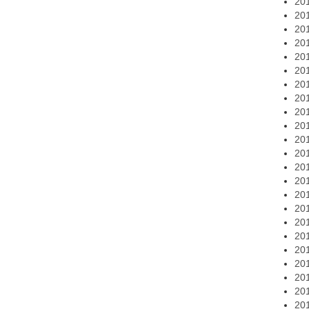
20
20
20
20
20
20
20
20
20
20
20
20
20
20
20
20
20
20
20
20
20
20
20