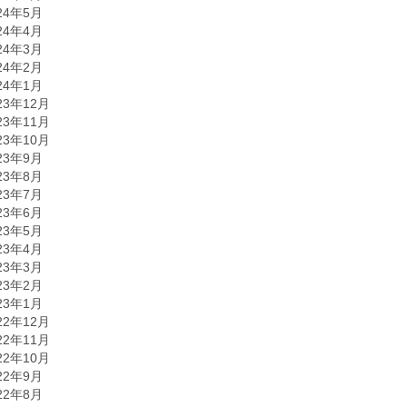
24年5月
24年4月
24年3月
24年2月
24年1月
23年12月
23年11月
23年10月
23年9月
23年8月
23年7月
23年6月
23年5月
23年4月
23年3月
23年2月
23年1月
22年12月
22年11月
22年10月
22年9月
22年8月