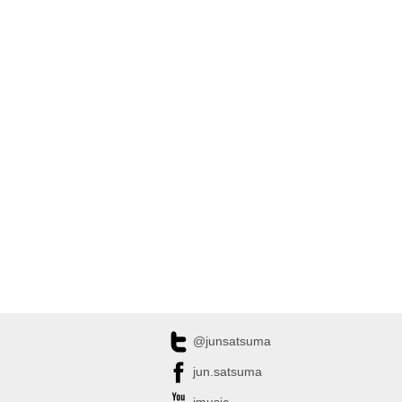
@junsatsuma
jun.satsuma
jmusic